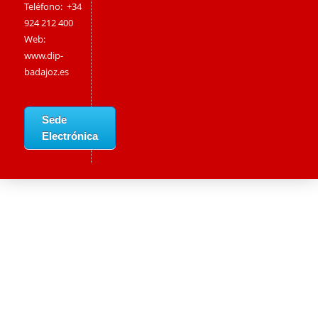
Teléfono: +34
924 212 400
Web:
www.dip-
badajoz.es
Sede
Electrónica