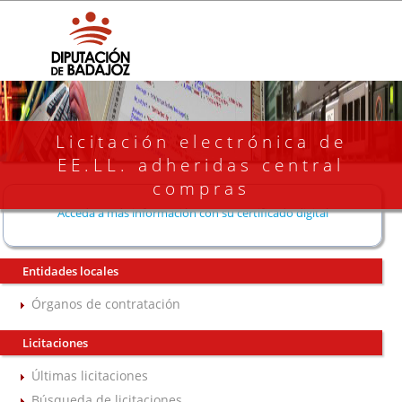
Licitación electrónica de
EE.LL. adheridas central
compras
Acceda a más información con su certificado digital
Entidades locales
Órganos de contratación
Licitaciones
Últimas licitaciones
Búsqueda de licitaciones