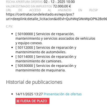
02 - 12 - 2025 10:00
FECHA APERTURA OFERTAS
72.000,00 €
VALOR ESTIMADO SIN IMPUESTOS
URL DE ACCESO AL ANUNCIO EN PLCSP
https://contrataciondelestado.es/wps/poc?
uri=deeplink:detalle_licitacion&idEvl=QuhWqSWvWpOP%2B
C.P.V.
[ 50100000 ]
Servicios de reparación,
mantenimiento y servicios asociados de vehículos
y equipo conexo.
[ 50112000 ]
Servicios de reparación y
mantenimiento de automóviles.
[ 50114000 ]
Servicios de reparación y
mantenimiento de camiones.
[ 50530000 ]
Servicios de reparación y
mantenimiento de maquinaria.
Historial de publicaciones
14/11/2025 13:27
Presentación de ofertas
FUERA DE PLAZO