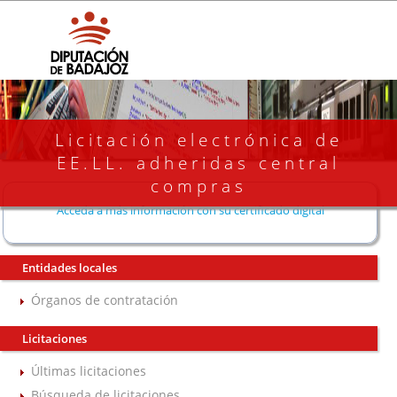
Licitación electrónica de
EE.LL. adheridas central
compras
Acceda a más información con su certificado digital
Entidades locales
Órganos de contratación
Licitaciones
Últimas licitaciones
Búsqueda de licitaciones