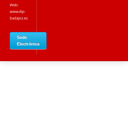
Web:
www.dip-
badajoz.es
Sede
Electrónica