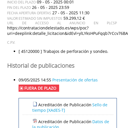
09 - 05 - 2025 00:01
INICIO DEL PLAZO
26 - 05 - 2025 23:59
FIN DEL PLAZO
27 - 05 - 2025 11:30
FECHA APERTURA OFERTAS
59.299,12 €
VALOR ESTIMADO SIN IMPUESTOS
URL DE ACCESO AL ANUNCIO EN PLCSP
https://contrataciondelestado.es/wps/poc?
uri=deeplink:detalle_licitacion&idEvl=ylLYksHPuFqqb7rCcv7
C.P.V.
[ 45120000 ]
Trabajos de perforación y sondeo.
Historial de publicaciones
09/05/2025 14:55
Presentación de ofertas
FUERA DE PLAZO
Acreditación de Publicación
Sello de
tiempo [XAdES-T]
Acreditación de Publicación
Datos de
la publicación