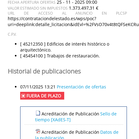
25 - 11 - 2025 09:00
FECHA APERTURA OFERTAS
1.373.497,31 €
VALOR ESTIMADO SIN IMPUESTOS
URL DE ACCESO AL ANUNCIO EN PLCSP
https://contrataciondelestado.es/wps/poc?
uri=deeplink:detalle_licitacion&idEvl=%2FVsO70v4t8tQFSeK
C.P.V.
[ 45212350 ]
Edificios de interés histórico o
arquitectónico.
[ 45454100 ]
Trabajos de restauración.
Historial de publicaciones
07/11/2025 13:21
Presentación de ofertas
FUERA DE PLAZO
Acreditación de Publicación
Sello de
tiempo [XAdES-T]
Acreditación de Publicación
Datos de
la publicación