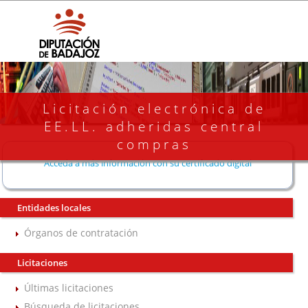
Licitación electrónica de
EE.LL. adheridas central
compras
Acceda a más información con su certificado digital
Entidades locales
Órganos de contratación
Licitaciones
Últimas licitaciones
Búsqueda de licitaciones