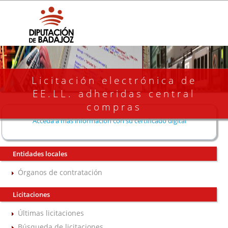
Licitación electrónica de
EE.LL. adheridas central
compras
Acceda a más información con su certificado digital
Entidades locales
Órganos de contratación
Licitaciones
Últimas licitaciones
Búsqueda de licitaciones