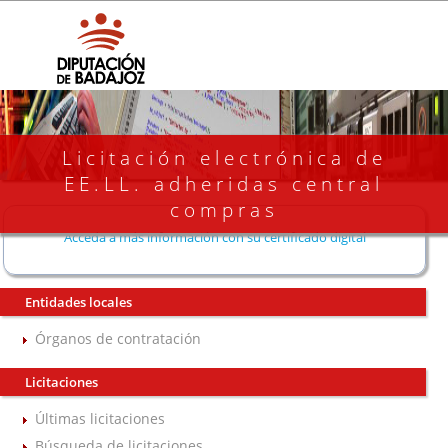
Licitación electrónica de
EE.LL. adheridas central
compras
Acceda a más información con su certificado digital
Entidades locales
Órganos de contratación
Licitaciones
Últimas licitaciones
Búsqueda de licitaciones