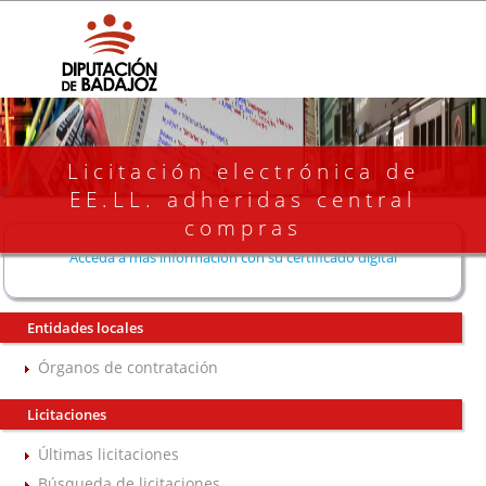
Licitación electrónica de
EE.LL. adheridas central
compras
Acceda a más información con su certificado digital
Entidades locales
Órganos de contratación
Licitaciones
Últimas licitaciones
Búsqueda de licitaciones