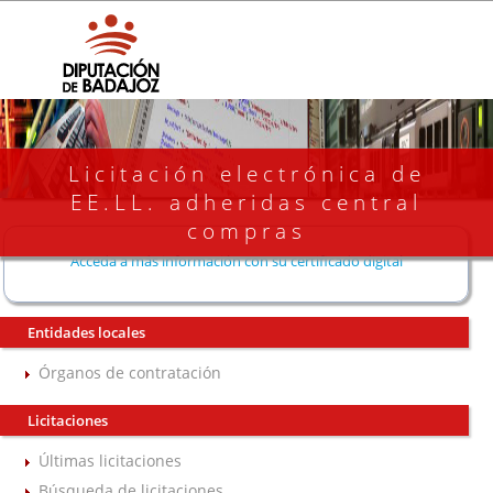
Licitación electrónica de
EE.LL. adheridas central
compras
Acceda a más información con su certificado digital
Entidades locales
Órganos de contratación
Licitaciones
Últimas licitaciones
Búsqueda de licitaciones