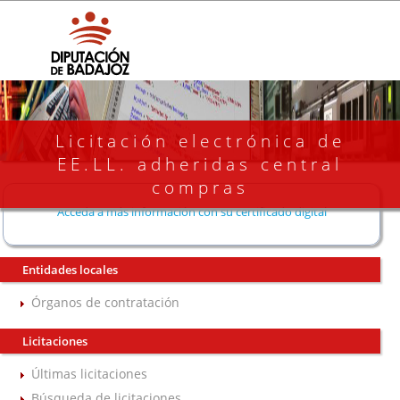
Licitación electrónica de
EE.LL. adheridas central
compras
Acceda a más información con su certificado digital
Entidades locales
Órganos de contratación
Licitaciones
Últimas licitaciones
Búsqueda de licitaciones