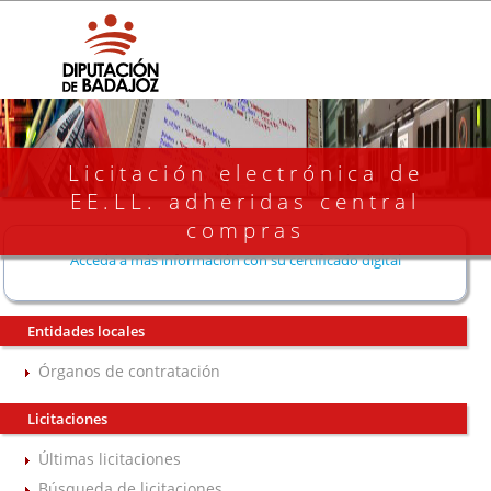
Licitación electrónica de
EE.LL. adheridas central
compras
Acceda a más información con su certificado digital
Entidades locales
Órganos de contratación
Licitaciones
Últimas licitaciones
Búsqueda de licitaciones