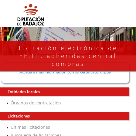
Licitación electrónica de
EE.LL. adheridas central
compras
Acceda a más información con su certificado digital
Entidades locales
Órganos de contratación
Licitaciones
Últimas licitaciones
Búsqueda de licitaciones