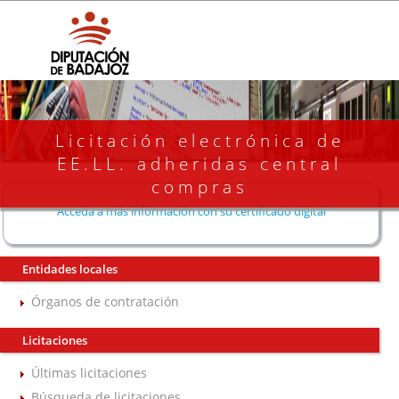
Licitación electrónica de
EE.LL. adheridas central
compras
Acceda a más información con su certificado digital
Entidades locales
Órganos de contratación
Licitaciones
Últimas licitaciones
Búsqueda de licitaciones