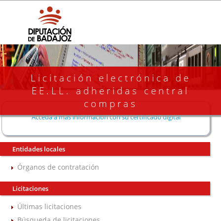
Licitación electrónica de
EE.LL. adheridas central
compras
Acceda a más información con su certificado digital
Entidades locales
Órganos de contratación
Licitaciones
Últimas licitaciones
Búsqueda de licitaciones