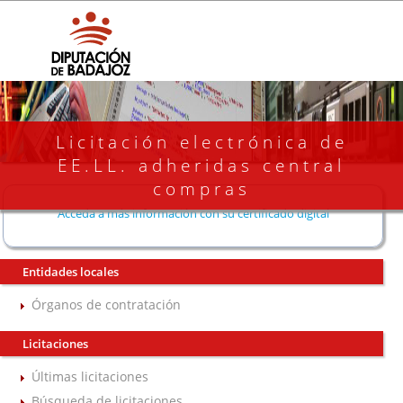
Licitación electrónica de
EE.LL. adheridas central
compras
Acceda a más información con su certificado digital
Entidades locales
Órganos de contratación
Licitaciones
Últimas licitaciones
Búsqueda de licitaciones