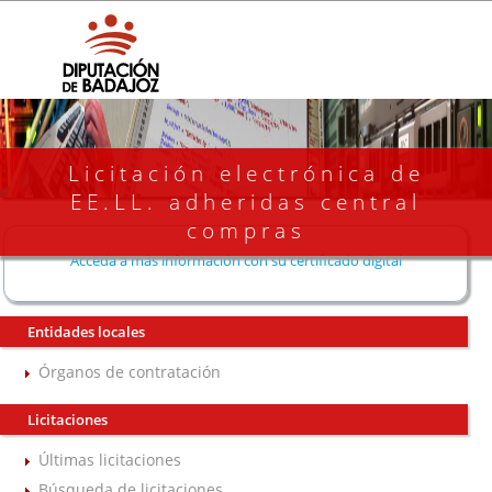
Licitación electrónica de
EE.LL. adheridas central
compras
Acceda a más información con su certificado digital
Entidades locales
Órganos de contratación
Licitaciones
Últimas licitaciones
Búsqueda de licitaciones