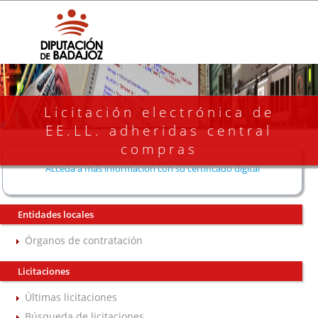
Licitación electrónica de
EE.LL. adheridas central
compras
Acceda a más información con su certificado digital
Entidades locales
Órganos de contratación
Licitaciones
Últimas licitaciones
Búsqueda de licitaciones