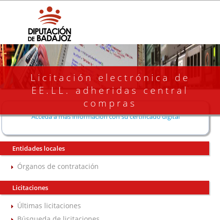
Licitación electrónica de
EE.LL. adheridas central
compras
Acceda a más información con su certificado digital
Entidades locales
Órganos de contratación
Licitaciones
Últimas licitaciones
Búsqueda de licitaciones