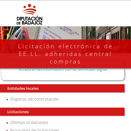
Licitación electrónica de
EE.LL. adheridas central
compras
Acceda a más información con su certificado digital
Entidades locales
Órganos de contratación
Licitaciones
Últimas licitaciones
Búsqueda de licitaciones