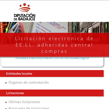
Licitación electrónica de
EE.LL. adheridas central
compras
Acceda a más información con su certificado digital
Entidades locales
Órganos de contratación
Licitaciones
Últimas licitaciones
Búsqueda de licitaciones