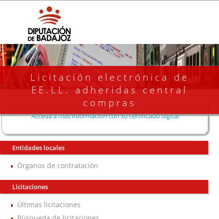
Licitación electrónica de
EE.LL. adheridas central
compras
Acceda a más información con su certificado digital
Entidades locales
Órganos de contratación
Licitaciones
Últimas licitaciones
Búsqueda de licitaciones