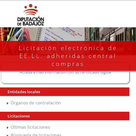
Licitación electrónica de
EE.LL. adheridas central
compras
Acceda a más información con su certificado digital
Entidades locales
Órganos de contratación
Licitaciones
Últimas licitaciones
Búsqueda de licitaciones