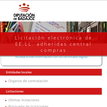
Licitación electrónica de
EE.LL. adheridas central
compras
Acceda a más información con su certificado digital
Entidades locales
Órganos de contratación
Licitaciones
Últimas licitaciones
Búsqueda de licitaciones