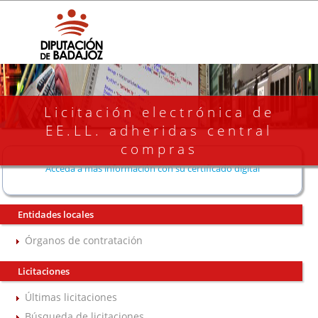
Licitación electrónica de
EE.LL. adheridas central
compras
Acceda a más información con su certificado digital
Entidades locales
Órganos de contratación
Licitaciones
Últimas licitaciones
Búsqueda de licitaciones