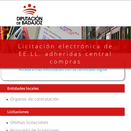
Licitación electrónica de
EE.LL. adheridas central
compras
Acceda a más información con su certificado digital
Entidades locales
Órganos de contratación
Licitaciones
Últimas licitaciones
Búsqueda de licitaciones