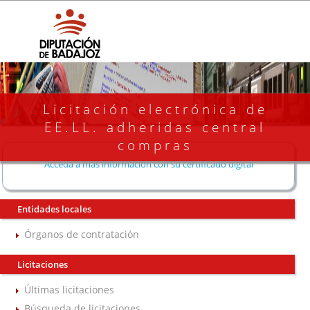
Licitación electrónica de
EE.LL. adheridas central
compras
Acceda a más información con su certificado digital
Entidades locales
Órganos de contratación
Licitaciones
Últimas licitaciones
Búsqueda de licitaciones