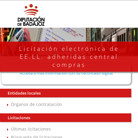
Licitación electrónica de
EE.LL. adheridas central
compras
Acceda a más información con su certificado digital
Entidades locales
Órganos de contratación
Licitaciones
Últimas licitaciones
Búsqueda de licitaciones