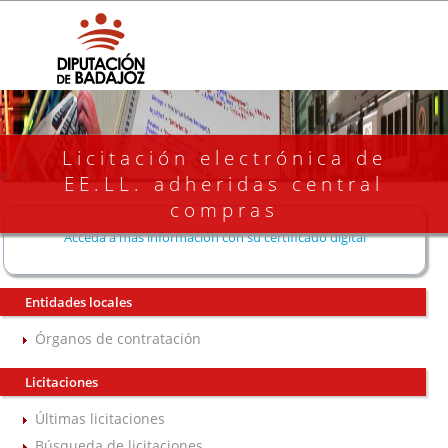
Licitación electrónica de
EE.LL. adheridas central
compras
Acceda a más información con su certificado digital
Entidades locales
Órganos de contratación
Licitaciones
Últimas licitaciones
Búsqueda de licitaciones