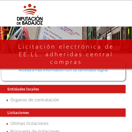
Licitación electrónica de
EE.LL. adheridas central
compras
Acceda a más información con su certificado digital
Entidades locales
Órganos de contratación
Licitaciones
Últimas licitaciones
Búsqueda de licitaciones