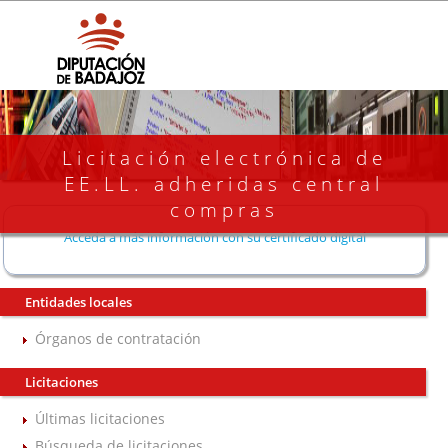
Licitación electrónica de
EE.LL. adheridas central
compras
Acceda a más información con su certificado digital
Entidades locales
Órganos de contratación
Licitaciones
Últimas licitaciones
Búsqueda de licitaciones