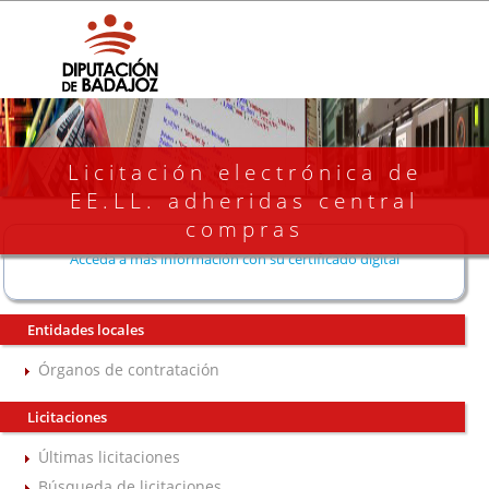
Licitación electrónica de
EE.LL. adheridas central
compras
Acceda a más información con su certificado digital
Entidades locales
Órganos de contratación
Licitaciones
Últimas licitaciones
Búsqueda de licitaciones