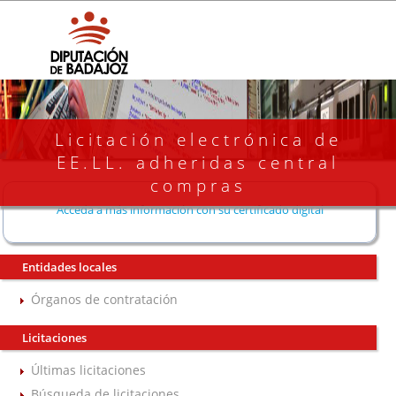
Licitación electrónica de
EE.LL. adheridas central
compras
Acceda a más información con su certificado digital
Entidades locales
Órganos de contratación
Licitaciones
Últimas licitaciones
Búsqueda de licitaciones