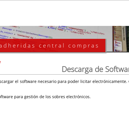
 adheridas central compras
e
Descarga de Softwa
scargar el software necesario para poder licitar electrónicament
ftware para gestión de los sobres electrónicos.