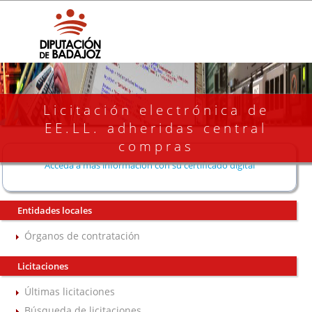
Licitación electrónica de
EE.LL. adheridas central
compras
Acceda a más información con su certificado digital
Entidades locales
Órganos de contratación
Licitaciones
Últimas licitaciones
Búsqueda de licitaciones