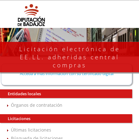
Licitación electrónica de
EE.LL. adheridas central
compras
Acceda a más información con su certificado digital
Entidades locales
Órganos de contratación
Licitaciones
Últimas licitaciones
Búsqueda de licitaciones