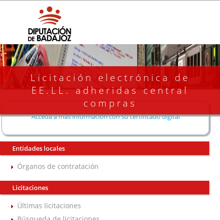
Licitación electrónica de
EE.LL. adheridas central
compras
Acceda a más información con su certificado digital
Entidades locales
Órganos de contratación
Licitaciones
Últimas licitaciones
Búsqueda de licitaciones