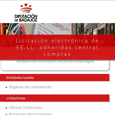
Licitación electrónica de
EE.LL. adheridas central
compras
Acceda a más información con su certificado digital
Entidades locales
Órganos de contratación
Licitaciones
Últimas licitaciones
Búsqueda de licitaciones