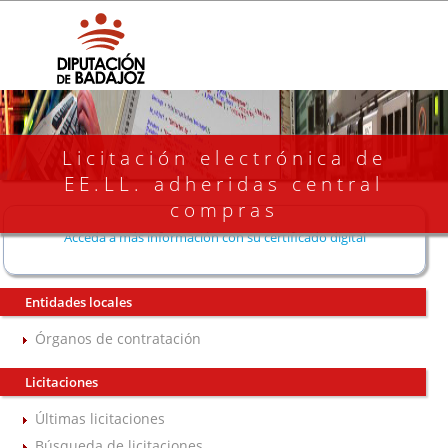
Licitación electrónica de
EE.LL. adheridas central
compras
Acceda a más información con su certificado digital
Entidades locales
Órganos de contratación
Licitaciones
Últimas licitaciones
Búsqueda de licitaciones