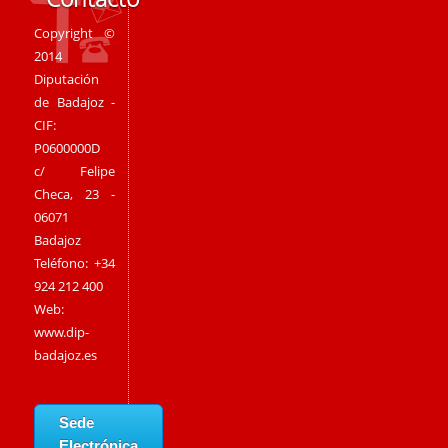
Copyright ©
2014
Diputación
de Badajoz -
CIF:
P0600000D
c/ Felipe
Checa, 23 -
06071
Badajoz
Teléfono: +34
924 212 400
Web:
www.dip-
badajoz.es
Sede
Electrónica