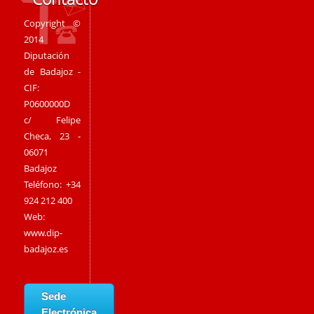
Copyright ©
2014
Diputación
de Badajoz -
CIF:
P0600000D
c/ Felipe
Checa, 23 -
06071
Badajoz
Teléfono: +34
924 212 400
Web:
www.dip-
badajoz.es
Sede
Electrónica