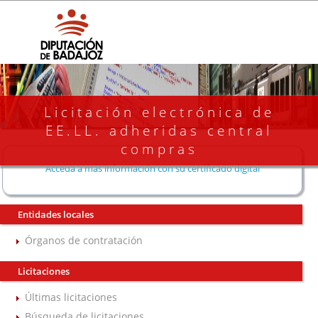
Licitación electrónica de
EE.LL. adheridas central
compras
Acceda a más información con su certificado digital
Entidades locales
Órganos de contratación
Licitaciones
Últimas licitaciones
Búsqueda de licitaciones