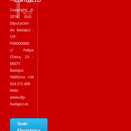
Copyright ©
2014
Diputación
de Badajoz -
CIF:
P0600000D
c/ Felipe
Checa, 23 -
06071
Badajoz
Teléfono: +34
924 212 400
Web:
www.dip-
badajoz.es
Sede
Electrónica