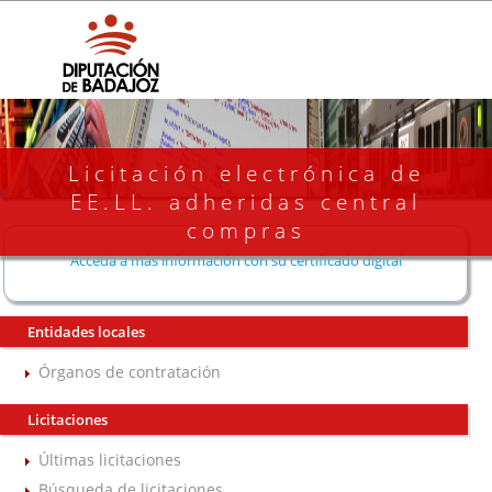
Licitación electrónica de
EE.LL. adheridas central
compras
Acceda a más información con su certificado digital
Entidades locales
Órganos de contratación
Licitaciones
Últimas licitaciones
Búsqueda de licitaciones