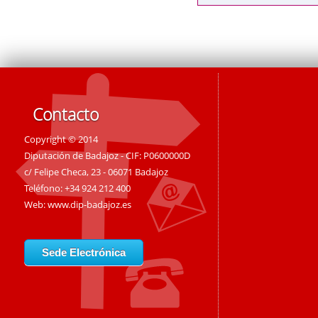
Contacto
Copyright © 2014
Diputación de Badajoz - CIF: P0600000D
c/ Felipe Checa, 23 - 06071 Badajoz
Teléfono: +34 924 212 400
Web:
www.dip-badajoz.es
Sede Electrónica