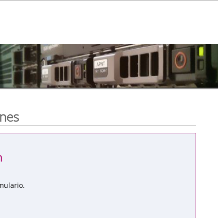
ones
n
mulario.