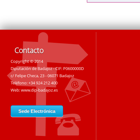
Contacto
Copyright © 2014
Diputación de Badajoz - CIF: P0600000D
c/ Felipe Checa, 23 - 06071 Badajoz
Teléfono: +34 924 212 400
Web:
www.dip-badajoz.es
Sede Electrónica