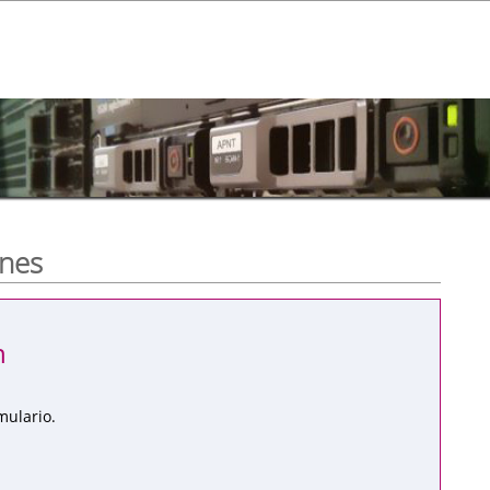
ones
n
mulario.