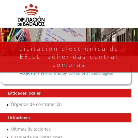
Licitación electrónica de
EE.LL. adheridas central
compras
Acceda a más información con su certificado digital
Entidades locales
Órganos de contratación
Licitaciones
Últimas licitaciones
Búsqueda de licitaciones