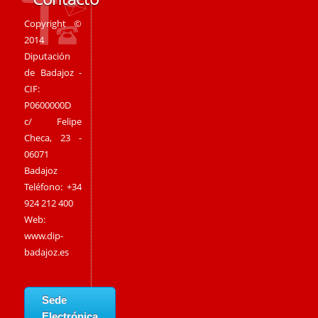
Copyright ©
2014
Diputación
de Badajoz -
CIF:
P0600000D
c/ Felipe
Checa, 23 -
06071
Badajoz
Teléfono: +34
924 212 400
Web:
www.dip-
badajoz.es
Sede
Electrónica