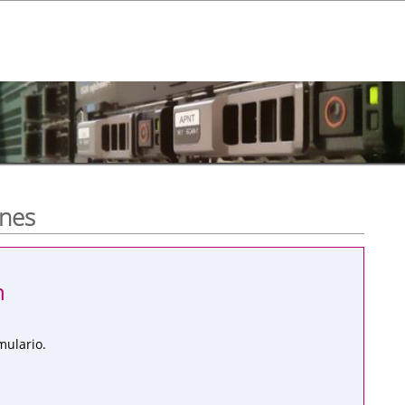
ones
n
mulario.