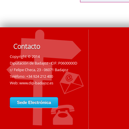
Contacto
Copyright © 2014
Diputación de Badajoz - CIF: P0600000D
c/ Felipe Checa, 23 - 06071 Badajoz
Teléfono: +34 924 212 400
Web:
www.dip-badajoz.es
Sede Electrónica