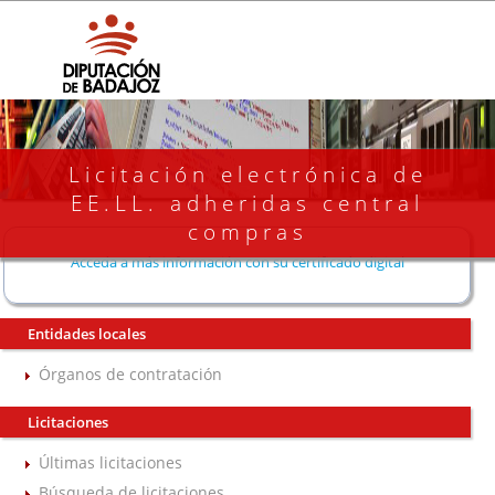
Licitación electrónica de
EE.LL. adheridas central
compras
Acceda a más información con su certificado digital
Entidades locales
Órganos de contratación
Licitaciones
Últimas licitaciones
Búsqueda de licitaciones