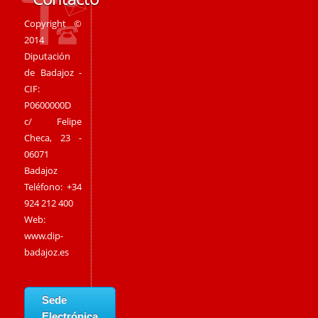
Copyright ©
2014
Diputación
de Badajoz -
CIF:
P0600000D
c/ Felipe
Checa, 23 -
06071
Badajoz
Teléfono: +34
924 212 400
Web:
www.dip-
badajoz.es
Sede
Electrónica