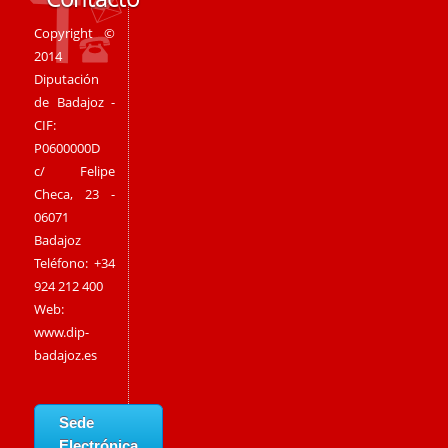
Copyright ©
2014
Diputación
de Badajoz -
CIF:
P0600000D
c/ Felipe
Checa, 23 -
06071
Badajoz
Teléfono: +34
924 212 400
Web:
www.dip-
badajoz.es
Sede
Electrónica