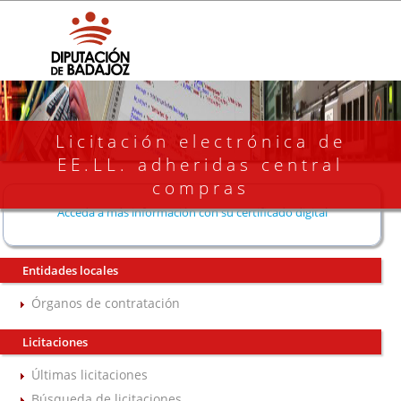
Licitación electrónica de
EE.LL. adheridas central
compras
Acceda a más información con su certificado digital
Entidades locales
Órganos de contratación
Licitaciones
Últimas licitaciones
Búsqueda de licitaciones