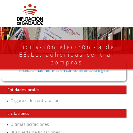
Licitación electrónica de
EE.LL. adheridas central
compras
Acceda a más información con su certificado digital
Entidades locales
Órganos de contratación
Licitaciones
Últimas licitaciones
Búsqueda de licitaciones