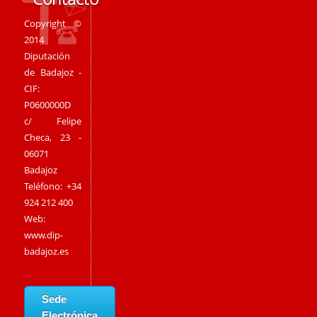
Copyright ©
2014
Diputación
de Badajoz -
CIF:
P0600000D
c/ Felipe
Checa, 23 -
06071
Badajoz
Teléfono: +34
924 212 400
Web:
www.dip-
badajoz.es
Sede
Electrónica