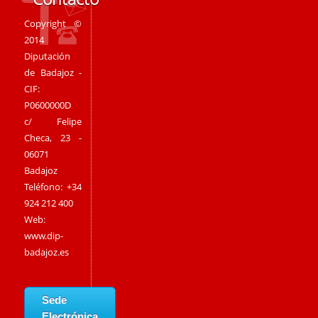
Copyright ©
2014
Diputación
de Badajoz -
CIF:
P0600000D
c/ Felipe
Checa, 23 -
06071
Badajoz
Teléfono: +34
924 212 400
Web:
www.dip-
badajoz.es
Sede
Electrónica