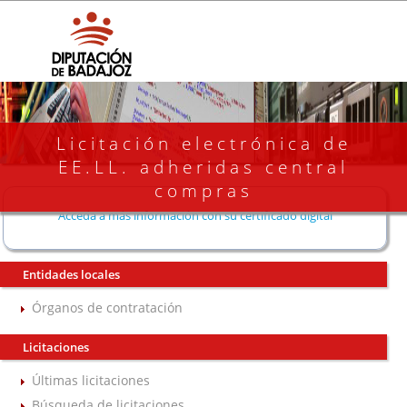
Licitación electrónica de
EE.LL. adheridas central
compras
Acceda a más información con su certificado digital
Entidades locales
Órganos de contratación
Licitaciones
Últimas licitaciones
Búsqueda de licitaciones