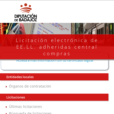
Licitación electrónica de
EE.LL. adheridas central
compras
Acceda a más información con su certificado digital
Entidades locales
Órganos de contratación
Licitaciones
Últimas licitaciones
Búsqueda de licitaciones