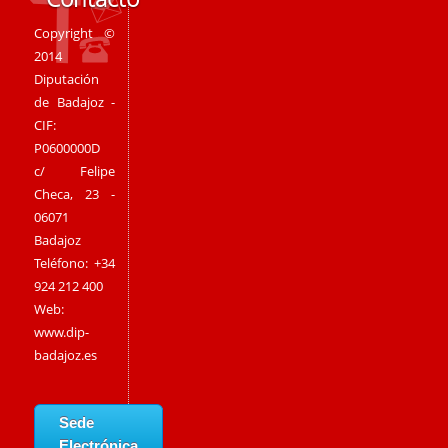
Copyright ©
2014
Diputación
de Badajoz -
CIF:
P0600000D
c/ Felipe
Checa, 23 -
06071
Badajoz
Teléfono: +34
924 212 400
Web:
www.dip-
badajoz.es
Sede
Electrónica