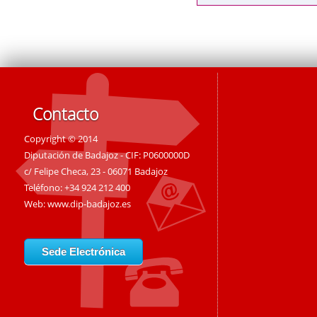
Contacto
Copyright © 2014
Diputación de Badajoz - CIF: P0600000D
c/ Felipe Checa, 23 - 06071 Badajoz
Teléfono: +34 924 212 400
Web:
www.dip-badajoz.es
Sede Electrónica