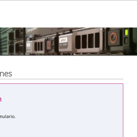
ones
n
mulario.