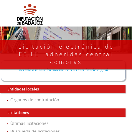
Licitación electrónica de
EE.LL. adheridas central
compras
Acceda a más información con su certificado digital
Entidades locales
Órganos de contratación
Licitaciones
Últimas licitaciones
Búsqueda de licitaciones