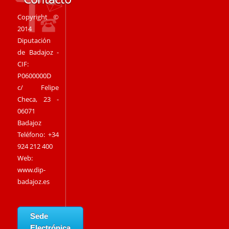
Copyright ©
2014
Diputación
de Badajoz -
CIF:
P0600000D
c/ Felipe
Checa, 23 -
06071
Badajoz
Teléfono: +34
924 212 400
Web:
www.dip-
badajoz.es
Sede
Electrónica