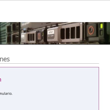
ones
n
mulario.