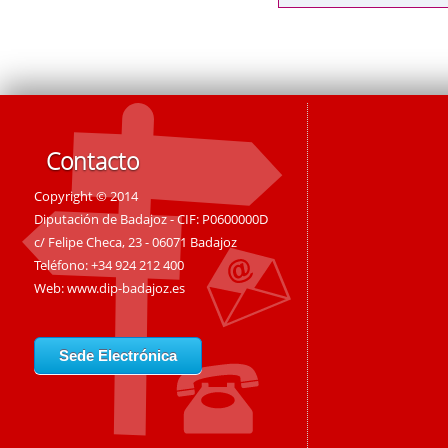
Contacto
Copyright © 2014
Diputación de Badajoz - CIF: P0600000D
c/ Felipe Checa, 23 - 06071 Badajoz
Teléfono: +34 924 212 400
Web:
www.dip-badajoz.es
Sede Electrónica